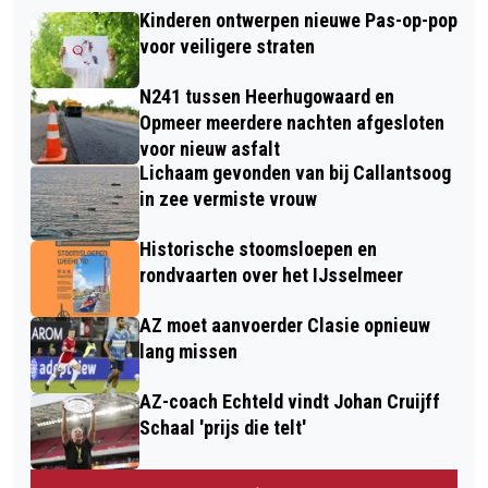
Kinderen ontwerpen nieuwe Pas-op-pop
voor veiligere straten
N241 tussen Heerhugowaard en
Opmeer meerdere nachten afgesloten
voor nieuw asfalt
Lichaam gevonden van bij Callantsoog
in zee vermiste vrouw
Historische stoomsloepen en
rondvaarten over het IJsselmeer
AZ moet aanvoerder Clasie opnieuw
lang missen
AZ-coach Echteld vindt Johan Cruijff
Schaal 'prijs die telt'