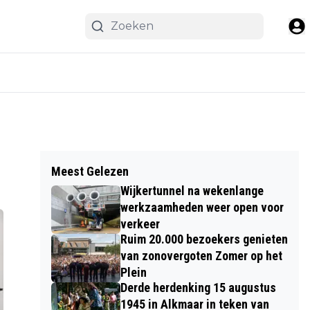
Meest Gelezen
Wijkertunnel na wekenlange
werkzaamheden weer open voor
verkeer
Ruim 20.000 bezoekers genieten
van zonovergoten Zomer op het
Plein
Derde herdenking 15 augustus
1945 in Alkmaar in teken van