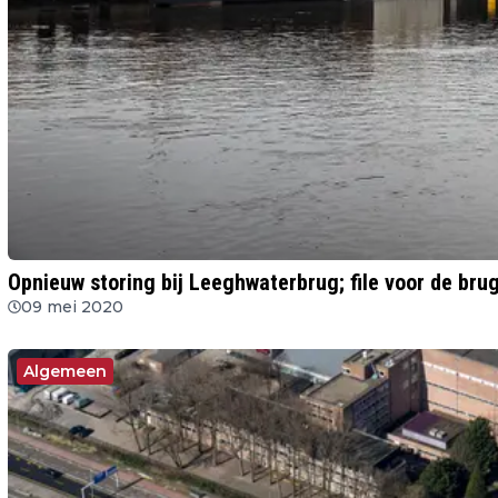
Opnieuw storing bij Leeghwaterbrug; file voor de bru
09 mei 2020
Algemeen