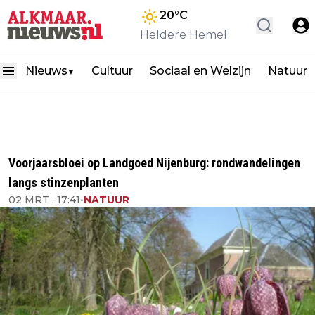
20
°C
Heldere Hemel
Nieuws
Cultuur
Sociaal en Welzijn
Natuur
▼
Voorjaarsbloei op Landgoed Nijenburg: rondwandelingen
langs stinzenplanten
02 MRT , 17:41
•
NATUUR