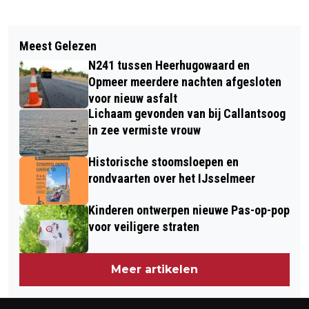
Vorig artikel
Volgend artikel
JONG WIELERTALENT KRIJGT MET
Meest Gelezen
ONDERZOEKSLAB OP 30 METER
RABO DIKKE BANDEN RACE EIGEN
N241 tussen Heerhugowaard en
HOOGTE: DIGITALISEREN VOOR DE
PODIUM TIJDENS OLYMPIA’S TOUR IN
Opmeer meerdere nachten afgesloten
TOEKOMST
voor nieuw asfalt
ALKMAAR
Lichaam gevonden van bij Callantsoog
in zee vermiste vrouw
Historische stoomsloepen en
rondvaarten over het IJsselmeer
Kinderen ontwerpen nieuwe Pas-op-pop
voor veiligere straten
Meer artikelen