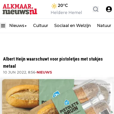
20
°C
Heldere Hemel
Nieuws
Cultuur
Sociaal en Welzijn
Natuur
▼
Albert Heijn waarschuwt voor pistoletjes met stukjes
metaal
10 JUN 2022, 8:56
•
NIEUWS