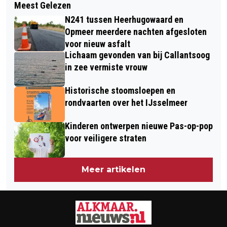
Meest Gelezen
ARCHEOLOGEN ONTDEKKEN RESTEN
ALKMAARSE SCHOLEN: GEZONDE
N241 tussen Heerhugowaard en
VAN MIDDELEEUWSE BRUG ONDER
SCHOOLKANTINE VOOR GEZONDERE
Opmeer meerdere nachten afgesloten
MUNNIKENWEG
voor nieuw asfalt
JEUGD
Lichaam gevonden van bij Callantsoog
in zee vermiste vrouw
Historische stoomsloepen en
rondvaarten over het IJsselmeer
Kinderen ontwerpen nieuwe Pas-op-pop
voor veiligere straten
Meer artikelen