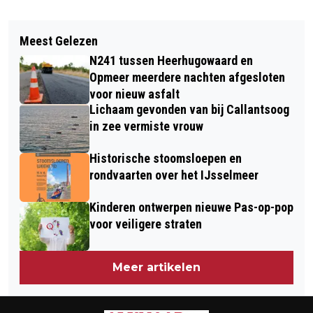
Vorig artikel
Volgend artikel
EERSTE HUISVESTING OEKRAÏNERS IN
Meest Gelezen
BRAND IN KEUKEN VAN WONING
ALKMAAR 23 JUNI GEREED
N241 tussen Heerhugowaard en
ALKMAAR
Opmeer meerdere nachten afgesloten
voor nieuw asfalt
Lichaam gevonden van bij Callantsoog
in zee vermiste vrouw
Historische stoomsloepen en
rondvaarten over het IJsselmeer
Kinderen ontwerpen nieuwe Pas-op-pop
voor veiligere straten
Meer artikelen