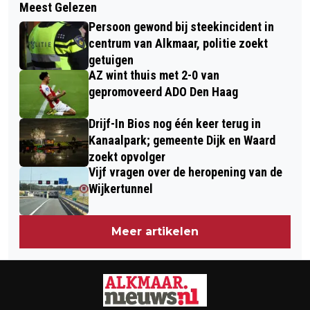
Meest Gelezen
ALKMAAR ONTMOET TOERNOOI VAN
ZWEMBAD HOORNSE VAART
Persoon gewond bij steekincident in
SPORT-Z MET RUIM 200 DEELNEMERS
centrum van Alkmaar, politie zoekt
getuigen
AZ wint thuis met 2-0 van
gepromoveerd ADO Den Haag
Drijf-In Bios nog één keer terug in
Kanaalpark; gemeente Dijk en Waard
zoekt opvolger
Vijf vragen over de heropening van de
Wijkertunnel
Meer artikelen