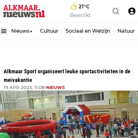
21
°C
Bewolkt
Nieuws
Cultuur
Sociaal en Welzijn
Natuur
▼
Alkmaar Sport organiseert leuke sportactiviteiten in de
meivakantie
19 APR 2023, 11:08
•
NIEUWS