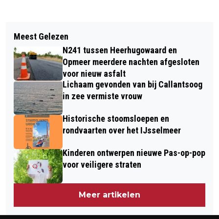
Vorig artikel
Volgend artikel
ALKMAAR SPORT ORGANISEERT
Meest Gelezen
ARZV ROEI ORGANISEERT
LEUKE SPORTACTIVITEITEN IN DE
N241 tussen Heerhugowaard en
LANDELIJKE WEDSTRIJD MET 110
MEIVAKANTIE
Opmeer meerdere nachten afgesloten
BOTEN
voor nieuw asfalt
Lichaam gevonden van bij Callantsoog
in zee vermiste vrouw
Historische stoomsloepen en
rondvaarten over het IJsselmeer
Kinderen ontwerpen nieuwe Pas-op-pop
voor veiligere straten
Meer artikelen