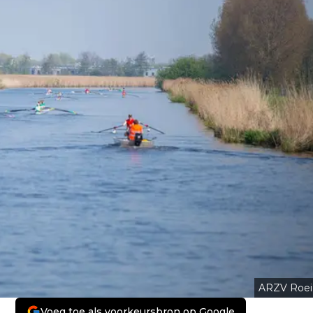
ARZV Roei
Voeg toe als voorkeursbron op Google