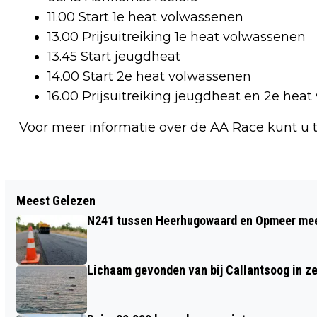
11.00 Start 1e heat volwassenen
13.00 Prijsuitreiking 1e heat volwassenen
13.45 Start jeugdheat
14.00 Start 2e heat volwassenen
16.00 Prijsuitreiking jeugdheat en 2e hea
Voor meer informatie over de AA Race kunt u 
Vorig artikel
Meest Gelezen
ALKMAAR ONTMOET TOERNOOI VAN
N241 tussen Heerhugowaard en Opmeer meer
SPORT-Z MET RUIM 200 DEELNEMERS
Lichaam gevonden van bij Callantsoog in z