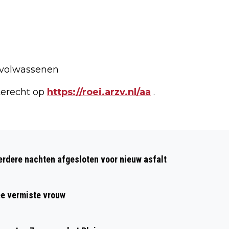
t volwassenen
terecht op
https://roei.arzv.nl/aa
.
Volgend artikel
TWEE AANHOUDINGEN NA VONDST
dere nachten afgesloten voor nieuw asfalt
GROTE HOEVEELHEID DRUGS IN PAND
AAN WAALSTRAAT
ee vermiste vrouw