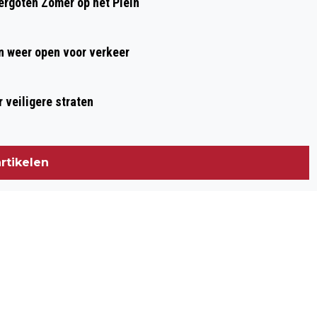
rgoten Zomer op het Plein
 weer open voor verkeer
 veiligere straten
rtikelen