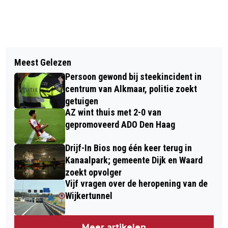
Vorig artikel
Volgend artikel
OTHMAN OTAY NIEUWE
Meest Gelezen
EARTH, WIND & FIRE IN PODIUM
KINDERBURGEMEESTER ALKMAAR
Persoon gewond bij steekincident in
VICTORIE
centrum van Alkmaar, politie zoekt
getuigen
AZ wint thuis met 2-0 van
gepromoveerd ADO Den Haag
Drijf-In Bios nog één keer terug in
Kanaalpark; gemeente Dijk en Waard
zoekt opvolger
Vijf vragen over de heropening van de
Wijkertunnel
Meer artikelen