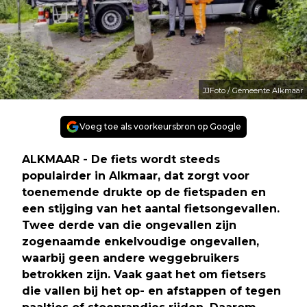
JJFoto / Gemeente Alkmaar
Voeg toe als voorkeursbron op Google
ALKMAAR - De fiets wordt steeds
populairder in Alkmaar, dat zorgt voor
toenemende drukte op de fietspaden en
een stijging van het aantal fietsongevallen.
Twee derde van die ongevallen zijn
zogenaamde enkelvoudige ongevallen,
waarbij geen andere weggebruikers
betrokken zijn. Vaak gaat het om fietsers
die vallen bij het op- en afstappen of tegen