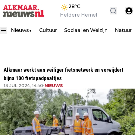
28
°C
Heldere Hemel
Nieuws
Cultuur
Sociaal en Welzijn
Natuur
▼
Alkmaar werkt aan veiliger fietsnetwerk en verwijdert
bijna 100 fietspadpaaltjes
13 JUL 2024, 14:40
•
NIEUWS