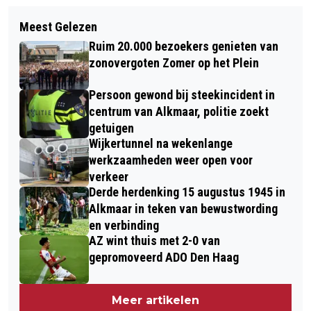
Volgend artikel
ERE-INSIGNE IN GOUD VAN DE STAD
Meest Gelezen
ALKMAAR WERKT AAN VEILIGER
ALKMAAR VOOR JUDITH WARRIES
Ruim 20.000 bezoekers genieten van
FIETSNETWERK EN VERWIJDERT
zonovergoten Zomer op het Plein
BIJNA 100 FIETSPADPAALTJES
Persoon gewond bij steekincident in
centrum van Alkmaar, politie zoekt
getuigen
Wijkertunnel na wekenlange
werkzaamheden weer open voor
verkeer
Derde herdenking 15 augustus 1945 in
Alkmaar in teken van bewustwording
en verbinding
AZ wint thuis met 2-0 van
gepromoveerd ADO Den Haag
Meer artikelen