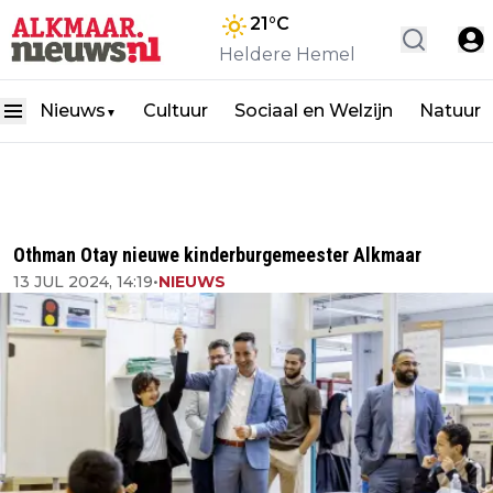
21
°C
Heldere Hemel
Nieuws
Cultuur
Sociaal en Welzijn
Natuur
▼
Othman Otay nieuwe kinderburgemeester Alkmaar
13 JUL 2024, 14:19
•
NIEUWS