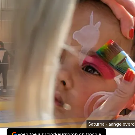
Saturna - aangeleverd
Voeg toe als voorkeursbron op Google