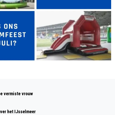
Volgend artikel
BRANDENDE BOOT VAART ZONDER
ee vermiste vrouw
OPVARENDEN LANGS WESTDIJK
ver het IJsselmeer