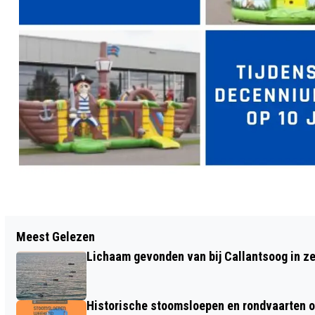
Vorig artikel
Meest Gelezen
TOUR DE FRANCE VAN START, EN DUS
Lichaam gevonden van bij Callantsoog in z
HOREN WE IEDERE DAG WEER TRUMPET
CROSS
Historische stoomsloepen en rondvaarten o