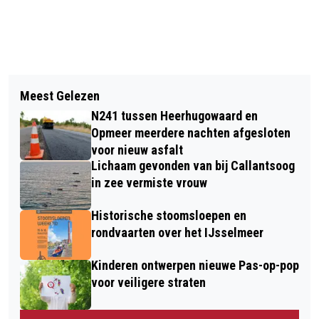
Vorig artikel
Volgend artikel
ALKMAARSE TURNVERENIGING
Meest Gelezen
WONING BROEK OP LANGEDIJK
SATURNA VIERT 10-JARIG JUBILEUM
N241 tussen Heerhugowaard en
ONBEWOONBAAR DOOR BRAND
Opmeer meerdere nachten afgesloten
voor nieuw asfalt
Lichaam gevonden van bij Callantsoog
in zee vermiste vrouw
Historische stoomsloepen en
rondvaarten over het IJsselmeer
Kinderen ontwerpen nieuwe Pas-op-pop
voor veiligere straten