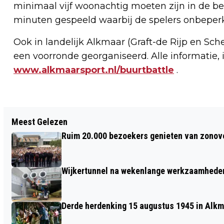
minimaal vijf woonachtig moeten zijn in de be
minuten gespeeld waarbij de spelers onbeper
Ook in landelijk Alkmaar (Graft-de Rijp en S
een voorronde georganiseerd. Alle informatie, 
www.alkmaarsport.nl/buurtbattle
.
Vorig artikel
Meest Gelezen
MIDZOMERNACHT OP HET WATER IN
Ruim 20.000 bezoekers genieten van zonove
EILANDSPOLDER
Wijkertunnel na wekenlange werkzaamheden
Derde herdenking 15 augustus 1945 in Alkm