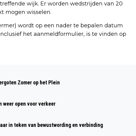
treffende wijk. Er worden wedstrijden van 20
kt mogen wisselen.
chermer) wordt op een nader te bepalen datum
inclusief het aanmeldformulier, is te vinden op
Volgend artikel
ERE-INSIGNE IN GOUD VOOR
rgoten Zomer op het Plein
ALKMAARSE DAMMER VITALIJ DUMEŠA
 weer open voor verkeer
aar in teken van bewustwording en verbinding