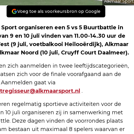
Alkmaar Sport
Voeg toe als voorkeursbron op Google
port organiseren een 5 vs 5 Buurtbattle in
n 9 en 10 juli vinden van 11.00-14.30 uur de
t (9 juli, voetbalkooi Heilooërdijk), Alkmaar
lkmaar Noord (10 juli, Cruyff Court Daalmeer).
 zich aanmelden in twee leeftijdscategorieën,
laatsen zich voor de finale voorafgaand aan de
. Aanmelden gaat via
tregisseur@alkmaarsport.nl
.
ren regelmatig sportieve activiteiten voor de
 10 juli organiseren zij in samenwerking met
ttle. Deze dagen vinden de voorrondes plaats
Team bestaan uit maximaal 8 spelers waarvan er