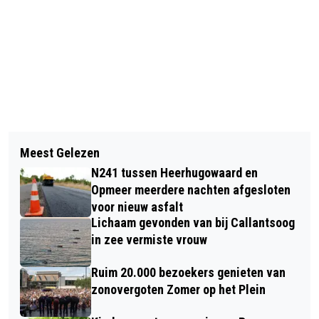
Vorig artikel
Volgend artikel
NIEUWE EDITIE SOUL CONNECTION OP
Meest Gelezen
GEMEENTE DIJK EN WAARD
12 MEI IN PODIUM VICTORIE
N241 tussen Heerhugowaard en
VOETBALVERENIGING RIJKER
Opmeer meerdere nachten afgesloten
voor nieuw asfalt
Lichaam gevonden van bij Callantsoog
in zee vermiste vrouw
Ruim 20.000 bezoekers genieten van
zonovergoten Zomer op het Plein