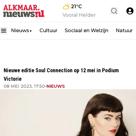
21
°C
Vooral Helder
Nieuws
Cultuur
Sociaal en Welzijn
Natuur
▼
Nieuwe editie Soul Connection op 12 mei in Podium
Victorie
08 MEI 2023, 17:50
•
NIEUWS