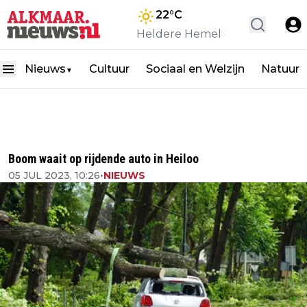
22
°C
Heldere Hemel
Nieuws
Cultuur
Sociaal en Welzijn
Natuur
▼
Boom waait op rijdende auto in Heiloo
05 JUL 2023, 10:26
•
NIEUWS