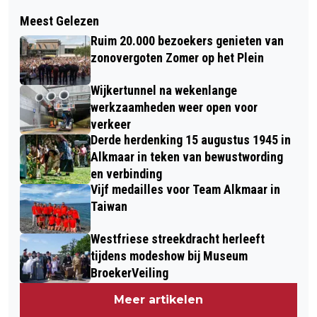
Volgend artikel
UNIEK STILTEWEEKEND ZOMER OP
Meest Gelezen
NOG RUIM 400 HUISHOUDENS IN
HET CANADAPLEIN VRIJDAG 14 T/M
Ruim 20.000 bezoekers genieten van
NOORD-HOLLAND ZONDER STROOM
ZONDAG 16 JULI
zonovergoten Zomer op het Plein
DOOR STORM POLY
Wijkertunnel na wekenlange
werkzaamheden weer open voor
verkeer
Derde herdenking 15 augustus 1945 in
Alkmaar in teken van bewustwording
en verbinding
Vijf medailles voor Team Alkmaar in
Taiwan
Westfriese streekdracht herleeft
tijdens modeshow bij Museum
BroekerVeiling
Meer artikelen