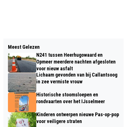
Vorig artikel
Volgend artikel
BOMEN OMGEWAAID; A9 BIJ
Meest Gelezen
BOOM WAAIT OP RIJDENDE AUTO IN
UITGEEST AFGESLOTEN
N241 tussen Heerhugowaard en
HEILOO
Opmeer meerdere nachten afgesloten
voor nieuw asfalt
Lichaam gevonden van bij Callantsoog
in zee vermiste vrouw
Historische stoomsloepen en
rondvaarten over het IJsselmeer
Kinderen ontwerpen nieuwe Pas-op-pop
voor veiligere straten