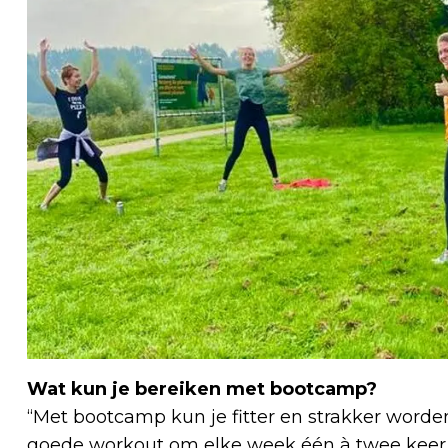
Wat kun je bereiken met bootcamp?
“Met bootcamp kun je fitter en strakker worden
goede workout om elke week één à twee keer te 