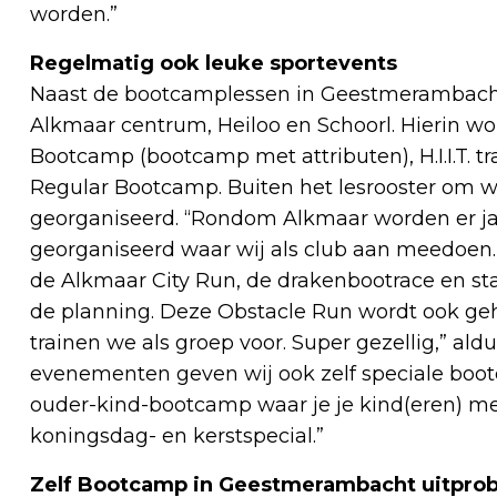
worden.”
Regelmatig ook leuke sportevents
Naast de bootcamplessen in Geestmerambacht 
Alkmaar centrum, Heiloo en Schoorl. Hierin w
Bootcamp (bootcamp met attributen), H.I.I.T. tr
Regular Bootcamp. Buiten het lesrooster om w
georganiseerd. “Rondom Alkmaar worden er ja
georganiseerd waar wij als club aan meedoen
de Alkmaar City Run, de drakenbootrace en s
de planning. Deze Obstacle Run wordt ook g
trainen we als groep voor. Super gezellig,” al
evenementen geven wij ook zelf speciale boo
ouder-kind-bootcamp waar je je kind(eren) me
koningsdag- en kerstspecial.”
Zelf Bootcamp in Geestmerambacht uitpro