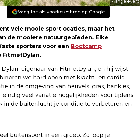
Aangeleverd
Voeg toe als voorkeursbron op Google
vele mooie sportlocaties, maar het
an de mooiere natuurgebieden. Elke
iaste sporters voor een
Bootcamp
b FitmetDylan.
 Dylan, eigenaar van FitmetDylan, en hij wijst
bineren we hardlopen met kracht- en cardio-
ie in de omgeving van heuvels, gras, bankjes,
Oneindig veel variatiemogelijkheden voor tijdens
jk in de buitenlucht je conditie te verbeteren en
eel buitensport in een groep. Zo loop je