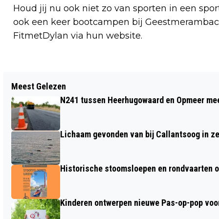
Houd jij nu ook niet zo van sporten in een spo
ook een keer bootcampen bij Geestmerambacht.
FitmetDylan via hun website.
Vorig artikel
Meest Gelezen
VIER DE MEIVAKANTIE BIJ
N241 tussen Heerhugowaard en Opmeer meer
OUTDOORPARK ALKMAAR
Lichaam gevonden van bij Callantsoog in z
Historische stoomsloepen en rondvaarten o
Kinderen ontwerpen nieuwe Pas-op-pop voor