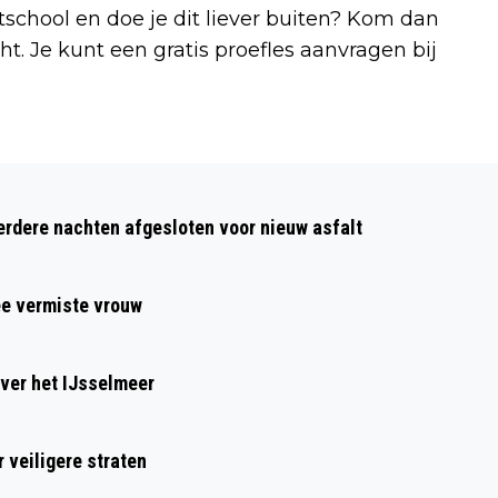
rtschool en doe je dit liever buiten? Kom dan
 Je kunt een gratis proefles aanvragen bij
Volgend artikel
KICKBOKSEN: DE IDEALE SPORT VOOR
dere nachten afgesloten voor nieuw asfalt
VETVERBRANDING, CONDITIE, MEER
ZELFVERTROUWEN EN STRESS RELEASE
ee vermiste vrouw
ver het IJsselmeer
 veiligere straten