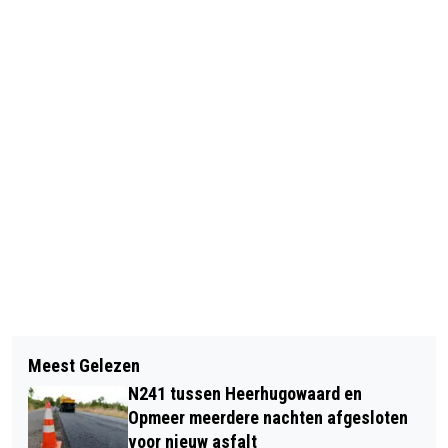
Vorig artikel
Volgend artikel
GEMEENTE EIST 1,3 MILJOEN EURO
Meest Gelezen
POGING TOT OVERVAL OP
VAN ONTWERPER VOOR HERSTEL
N241 tussen Heerhugowaard en
SUPERMARKT IN ALKMAAR
VICTORIEBRUG
Opmeer meerdere nachten afgesloten
voor nieuw asfalt