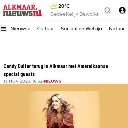
20
°C
Gedeeltelijk Bewolkt
Nieuws
Cultuur
Sociaal en Welzijn
Natuur
▼
Candy Dulfer terug in Alkmaar met Amereikaanse
special guests
13 NOV 2023, 16:32
•
NIEUWS