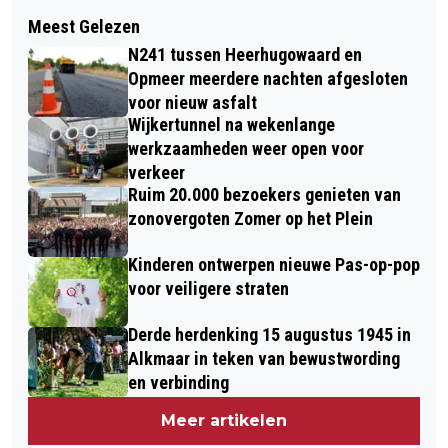
Volgend artikel
PAKHUIS VAN SINTERKLAAS BIJ
Meest Gelezen
PLATENBEURS VINYLLY VOOR VIERDE
MUSEUM BROEKERVEILING
N241 tussen Heerhugowaard en
KEER IN PODIUM VICTORIE
Opmeer meerdere nachten afgesloten
voor nieuw asfalt
Wijkertunnel na wekenlange
werkzaamheden weer open voor
verkeer
Ruim 20.000 bezoekers genieten van
zonovergoten Zomer op het Plein
Kinderen ontwerpen nieuwe Pas-op-pop
voor veiligere straten
Derde herdenking 15 augustus 1945 in
Alkmaar in teken van bewustwording
en verbinding
Meer artikelen