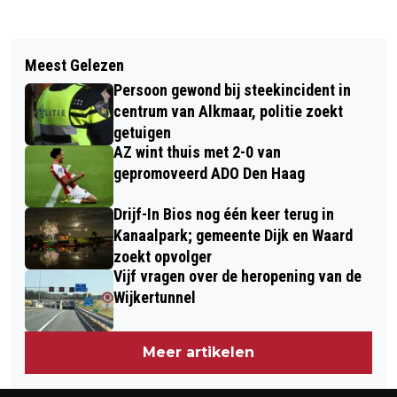
Vorig artikel
Volgend artikel
CANDY DULFER TERUG IN ALKMAAR
Meest Gelezen
KOMENDE MAANDAG OPEN DAG MBO
MET AMEREIKAANSE SPECIAL
Persoon gewond bij steekincident in
VONK
GUESTS
centrum van Alkmaar, politie zoekt
getuigen
AZ wint thuis met 2-0 van
gepromoveerd ADO Den Haag
Drijf-In Bios nog één keer terug in
Kanaalpark; gemeente Dijk en Waard
zoekt opvolger
Vijf vragen over de heropening van de
Wijkertunnel
Meer artikelen