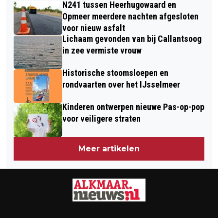
VUURWERKINCIDENT KOEDIJK
N241 tussen Heerhugowaard en
Opmeer meerdere nachten afgesloten
voor nieuw asfalt
Lichaam gevonden van bij Callantsoog
in zee vermiste vrouw
Historische stoomsloepen en
rondvaarten over het IJsselmeer
Kinderen ontwerpen nieuwe Pas-op-pop
voor veiligere straten
Meer artikelen