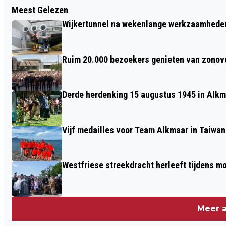
Meest Gelezen
MAN ZWAARGEWOND NA
Wijkertunnel na wekenlange werkzaamheden
MISHANDELING OP PLATTE
STENENBRUG; POLITIE ZOEKT GETUIGEN
Ruim 20.000 bezoekers genieten van zonove
Derde herdenking 15 augustus 1945 in Alkm
Vijf medailles voor Team Alkmaar in Taiwan
Westfriese streekdracht herleeft tijdens 
Meer a