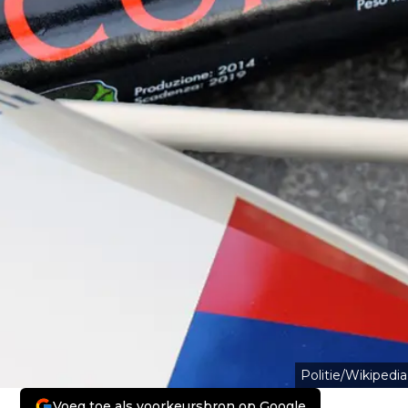
Politie/Wikipedia
Voeg toe als voorkeursbron op Google