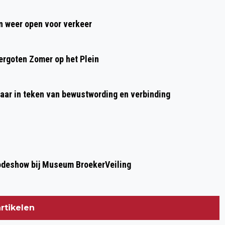
CIRCA 7000 DEELNEMERS 2E EDITIE
 weer open voor verkeer
ZANDVOORT LIGHT WALK
rgoten Zomer op het Plein
aar in teken van bewustwording en verbinding
modeshow bij Museum BroekerVeiling
rtikelen