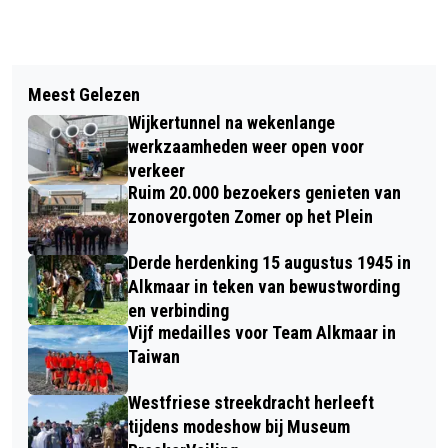
Vorig artikel
Volgend artikel
HOE MAAK IK EEN ONDERNEMING IN
Meest Gelezen
DE PIJP UIT: 1E ROOKVERBOD OOIT
ALKMAAR DUURZAAM?
Wijkertunnel na wekenlange
AL RUIM VIER EEUWEN OUD
werkzaamheden weer open voor
verkeer
Ruim 20.000 bezoekers genieten van
zonovergoten Zomer op het Plein
Derde herdenking 15 augustus 1945 in
Alkmaar in teken van bewustwording
en verbinding
Vijf medailles voor Team Alkmaar in
Taiwan
Westfriese streekdracht herleeft
tijdens modeshow bij Museum