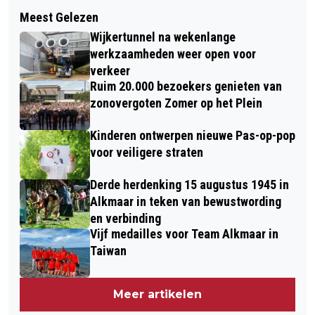
Volgend artikel
ZOMERS WEER HOUDT AAN
Meest Gelezen
DIGITAAL EVENEMENT GLUREN BIJ
Wijkertunnel na wekenlange
DUURZAME BUREN
werkzaamheden weer open voor
verkeer
Ruim 20.000 bezoekers genieten van
zonovergoten Zomer op het Plein
Kinderen ontwerpen nieuwe Pas-op-pop
voor veiligere straten
Derde herdenking 15 augustus 1945 in
Alkmaar in teken van bewustwording
en verbinding
Vijf medailles voor Team Alkmaar in
Taiwan
Meer artikelen