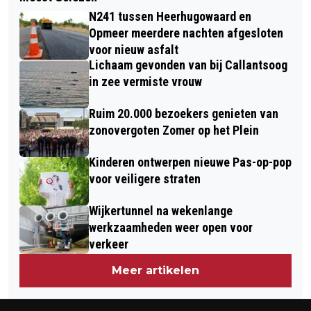
HOE MAAK IK EEN ONDERNEMING IN
ZESDELIGE SERIE OVER FOTOGRAFIE:
N241 tussen Heerhugowaard en
ALKMAAR DUURZAAM?
#6: PORTRETFOTOGRAFIE
Opmeer meerdere nachten afgesloten
voor nieuw asfalt
Lichaam gevonden van bij Callantsoog
in zee vermiste vrouw
Ruim 20.000 bezoekers genieten van
zonovergoten Zomer op het Plein
Kinderen ontwerpen nieuwe Pas-op-pop
voor veiligere straten
Wijkertunnel na wekenlange
werkzaamheden weer open voor
verkeer
Meer artikelen