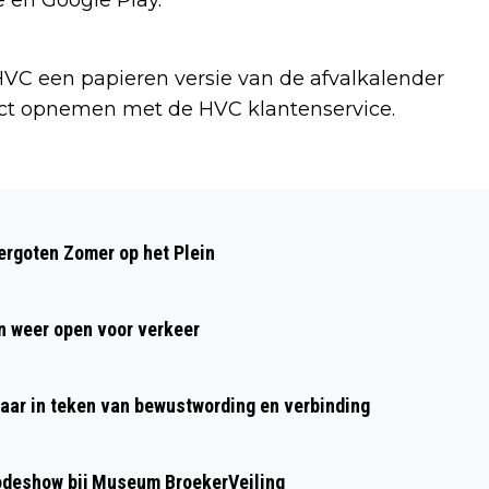
t HVC een papieren versie van de afvalkalender
ct opnemen met de HVC klantenservice.
Volgend artikel
SCHOORSTEENBRAND IN SCHOORL
rgoten Zomer op het Plein
 weer open voor verkeer
aar in teken van bewustwording en verbinding
modeshow bij Museum BroekerVeiling