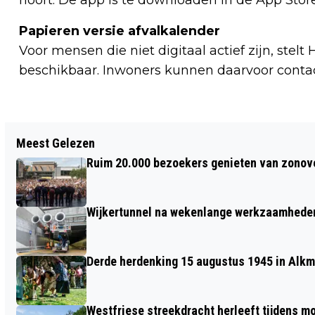
Papieren versie afvalkalender
Voor mensen die niet digitaal actief zijn, stel
beschikbaar. Inwoners kunnen daarvoor conta
Vorig artikel
Meest Gelezen
KEES NIEUWLAND STOPT ALS SCHIPPER
Ruim 20.000 bezoekers genieten van zonove
VEERPONT BIERKADE – EILANDSWAL;
GEMEENTE NEEMT VEERPONT OVER
Wijkertunnel na wekenlange werkzaamheden
Derde herdenking 15 augustus 1945 in Alkm
Westfriese streekdracht herleeft tijdens 