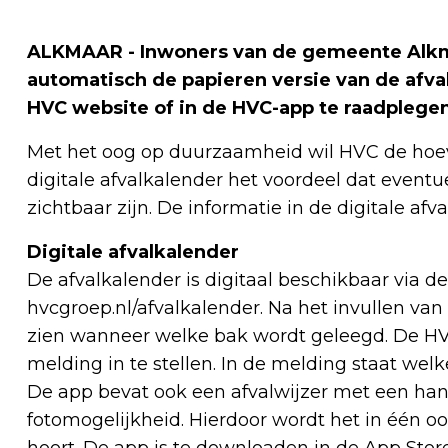
ALKMAAR - Inwoners van de gemeente Alkm
automatisch de papieren versie van de afval
HVC website of in de HVC-app te raadplegen
Met het oog op duurzaamheid wil HVC de hoev
digitale afvalkalender het voordeel dat even
zichtbaar zijn. De informatie in de digitale afv
Digitale afvalkalender
De afvalkalender is digitaal beschikbaar via de
hvcgroep.nl/afvalkalender. Na het invullen 
zien wanneer welke bak wordt geleegd. De H
melding in te stellen. In de melding staat w
De app bevat ook een afvalwijzer met een han
fotomogelijkheid. Hierdoor wordt het in één o
hoort. De app is te downloaden in de App Stor