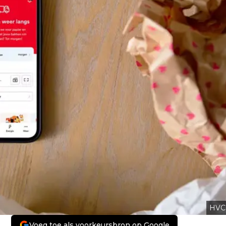
HVC
Voeg toe als voorkeursbron op Google