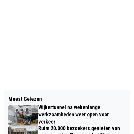
Vorig artikel
Volgend artikel
STEUN VOOR CULTURELE
Meest Gelezen
DIGITALE AFVALKALENDER WORDT
INSTELLINGEN IN ALKMAAR,
Wijkertunnel na wekenlange
STANDAARD IN ALKMAAR
HAARLEM, HAARLEMMERMEER EN
werkzaamheden weer open voor
verkeer
ZANDVOORT
Ruim 20.000 bezoekers genieten van