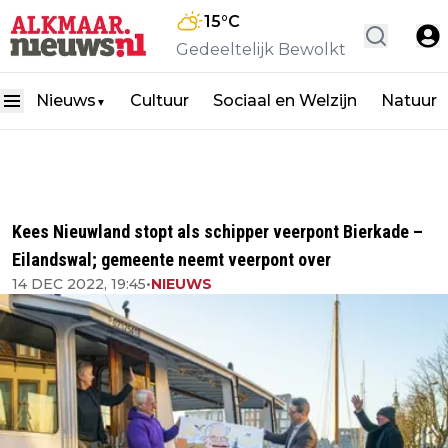
15
°C
Gedeeltelijk Bewolkt
Nieuws
Cultuur
Sociaal en Welzijn
Natuur
▼
Kees Nieuwland stopt als schipper veerpont Bierkade –
Eilandswal; gemeente neemt veerpont over
14 DEC 2022, 19:45
•
NIEUWS