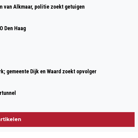
MINDER TREINEN TUSSEN ALKMAAR EN
m van Alkmaar, politie zoekt getuigen
AMSTERDAM DOOR
PERSONEELSGEBREK BIJ NS
DO Den Haag
ark; gemeente Dijk en Waard zoekt opvolger
rtunnel
rtikelen