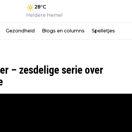
28
°C
Heldere Hemel
Gezondheid
Blogs en columns
Spelletjes
er – zesdelige serie over
e