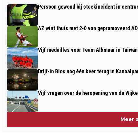
REGIONAAL WOONCENTRUM VOOR
Persoon gewond bij steekincident in centru
TIJDELIJKE HUISVESTING
STATUSHOUDERS OFFICIEEL GEOPEND
AZ wint thuis met 2-0 van gepromoveerd A
Vijf medailles voor Team Alkmaar in Taiwan
Drijf-In Bios nog één keer terug in Kanaalp
Vijf vragen over de heropening van de Wijke
Meer a