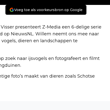
Voeg toe als voorkeursbron op Google
isser presenteert Z-Media een 6-delige serie
oord op NieuwsNL. Willem neemt ons mee naar
 vogels, dieren en landschappen te
p zoek naar ijsvogels en fotografeert en filmt
ingduinen.
chtige foto’s maakt van dieren zoals Schotse
Volgend artikel