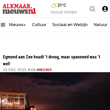
21
°C
Vooral Helder
Nieuws
Cultuur
Sociaal en Welzijn
Natuur
▼
Egmond aan Zee houdt ’t droog, maar spannend was ’t
wel!
22 DEC 2023, 8:06
•
NIEUWS