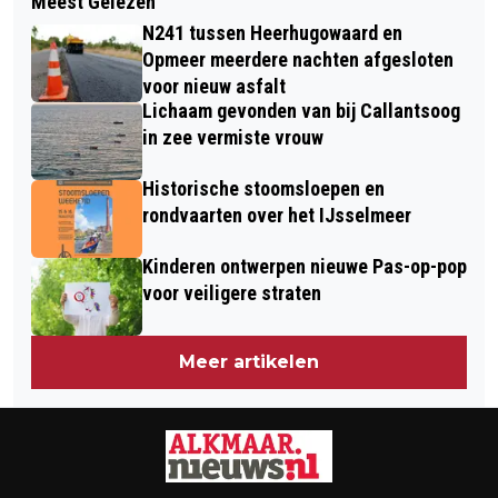
Meest Gelezen
GELD UIT ‘GEVONDEN VOORWERPEN’
EN ZONDER BEPERKING IN EGMOND
N241 tussen Heerhugowaard en
VOOR STICHTING PRAKKIE
BINNEN
Opmeer meerdere nachten afgesloten
voor nieuw asfalt
Lichaam gevonden van bij Callantsoog
in zee vermiste vrouw
Historische stoomsloepen en
rondvaarten over het IJsselmeer
Kinderen ontwerpen nieuwe Pas-op-pop
voor veiligere straten
Meer artikelen