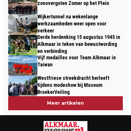
OFFICIEEL GEOPEND
zonovergoten Zomer op het Plein
Wijkertunnel na wekenlange
werkzaamheden weer open voor
verkeer
Derde herdenking 15 augustus 1945 in
Alkmaar in teken van bewustwording
en verbinding
Vijf medailles voor Team Alkmaar in
Taiwan
Westfriese streekdracht herleeft
tijdens modeshow bij Museum
BroekerVeiling
Meer artikelen