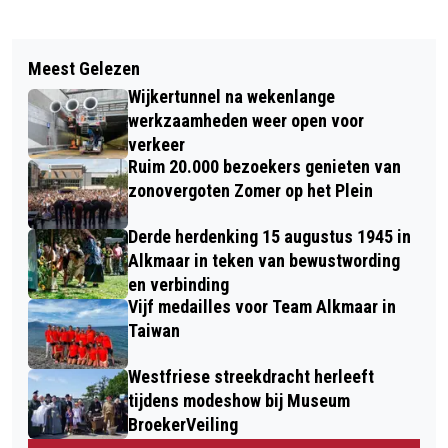
Vorig artikel
Volgend artikel
ALLE ALKMAARSE POLITIEKE
Meest Gelezen
NA DE WINTERSPELEN ZELF IN ACTIE
PARTIJEN SAMEN IN DEBAT IN
Wijkertunnel na wekenlange
OP DE MEENT
THEATER DE VEST
werkzaamheden weer open voor
verkeer
Ruim 20.000 bezoekers genieten van
zonovergoten Zomer op het Plein
Derde herdenking 15 augustus 1945 in
Alkmaar in teken van bewustwording
en verbinding
Vijf medailles voor Team Alkmaar in
Taiwan
Westfriese streekdracht herleeft
tijdens modeshow bij Museum
BroekerVeiling