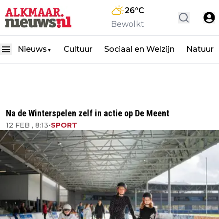
26
°C
Bewolkt
Nieuws
Cultuur
Sociaal en Welzijn
Natuur
▼
Na de Winterspelen zelf in actie op De Meent
12 FEB , 8:13
•
SPORT