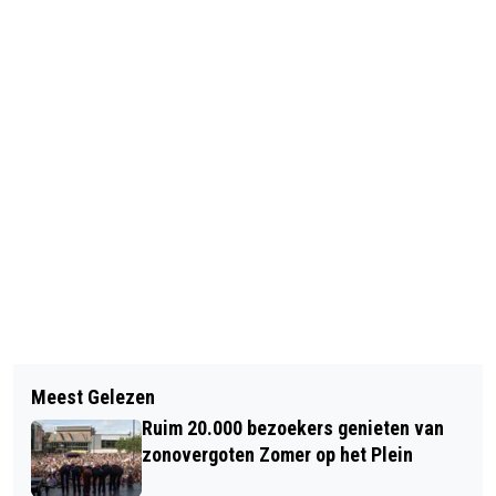
Vorig artikel
Volgend artikel
ELLEN LANGENDAM BRENGT ‘ELLIE DE
Meest Gelezen
OPSCHOONDAG EUROPABOULEVARD
OLIFANT’ NAAR 115 BIOSCOPEN
Ruim 20.000 bezoekers genieten van
BRENGT BEWONERS EN PARTNERS
zonovergoten Zomer op het Plein
SAMEN