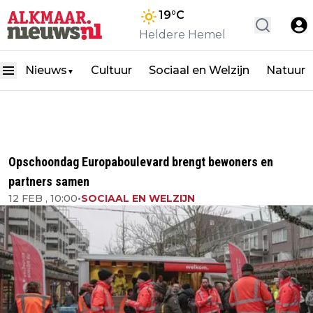
19
°C
Heldere Hemel
Nieuws
Cultuur
Sociaal en Welzijn
Natuur
▼
Opschoondag Europaboulevard brengt bewoners en
partners samen
12 FEB , 10:00
•
SOCIAAL EN WELZIJN