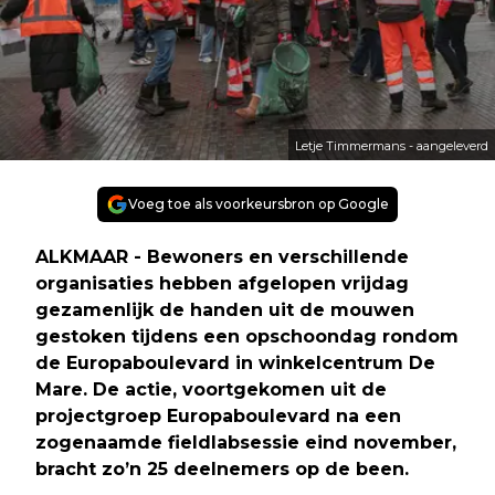
Letje Timmermans - aangeleverd
Voeg toe als voorkeursbron op Google
ALKMAAR - Bewoners en verschillende
organisaties hebben afgelopen vrijdag
gezamenlijk de handen uit de mouwen
gestoken tijdens een opschoondag rondom
de Europaboulevard in winkelcentrum De
Mare. De actie, voortgekomen uit de
projectgroep Europaboulevard na een
zogenaamde fieldlabsessie eind november,
bracht zo’n 25 deelnemers op de been.