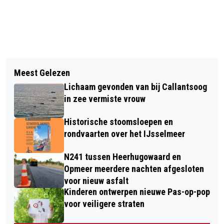
Vorig artikel
Volgend artikel
NA DE WINTERSPELEN ZELF IN ACTIE
Meest Gelezen
ALKMAAR MAAKT ZICH OP VOOR
OP DE MEENT
Lichaam gevonden van bij Callantsoog
METEC OLYMPIA'S TOUR
in zee vermiste vrouw
Historische stoomsloepen en
rondvaarten over het IJsselmeer
N241 tussen Heerhugowaard en
Opmeer meerdere nachten afgesloten
voor nieuw asfalt
Kinderen ontwerpen nieuwe Pas-op-pop
voor veiligere straten