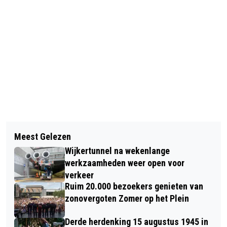
Vorig artikel
Volgend artikel
NACHTVLINDERSAFARI BIJ HORTUS
Meest Gelezen
ELEKTRONICAKETEN BCC VRAAGT
ALKMAAR
Wijkertunnel na wekenlange
UITSTEL VAN BETALING AAN
werkzaamheden weer open voor
verkeer
Ruim 20.000 bezoekers genieten van
zonovergoten Zomer op het Plein
Derde herdenking 15 augustus 1945 in