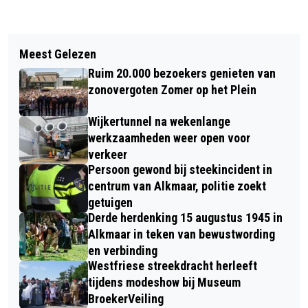
Vorig artikel
Volgend artikel
UNIVÉ ALKMAAR TRAKTEERT TWEE
Meest Gelezen
KAESKOPPENSTAD PRESENTEERT
LOKALE GOEDE DOELEN OP
Ruim 20.000 bezoekers genieten van
JUBILEUMEDITIE MET NIEUWE ROUTE
WAARDECHEQUE VAN € 1000
zonovergoten Zomer op het Plein
Wijkertunnel na wekenlange
werkzaamheden weer open voor
verkeer
Persoon gewond bij steekincident in
centrum van Alkmaar, politie zoekt
getuigen
Derde herdenking 15 augustus 1945 in
Alkmaar in teken van bewustwording
en verbinding
Westfriese streekdracht herleeft
tijdens modeshow bij Museum
BroekerVeiling