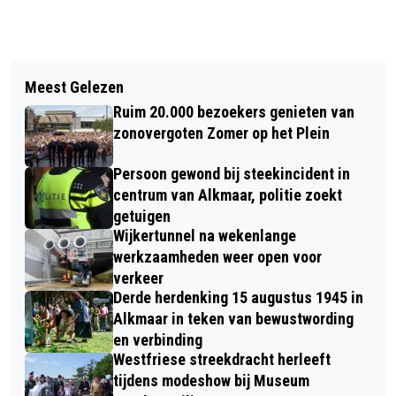
Vorig artikel
Volgend artikel
BUURDERIJ STREEKMARKT OP
Meest Gelezen
FESTIVAL UPFEST OP 21 APRIL IN DE
ZONDAG 21 APRIL IN GROTE KERK
Ruim 20.000 bezoekers genieten van
GROTE KERK ALKMAAR
ALKMAAR
zonovergoten Zomer op het Plein
Persoon gewond bij steekincident in
centrum van Alkmaar, politie zoekt
getuigen
Wijkertunnel na wekenlange
werkzaamheden weer open voor
verkeer
Derde herdenking 15 augustus 1945 in
Alkmaar in teken van bewustwording
en verbinding
Westfriese streekdracht herleeft
tijdens modeshow bij Museum