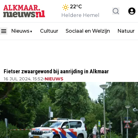
22
°C
Heldere Hemel
Nieuws
Cultuur
Sociaal en Welzijn
Natuur
▼
Fietser zwaargewond bij aanrijding in Alkmaar
16 JUL 2024, 15:52
•
NIEUWS