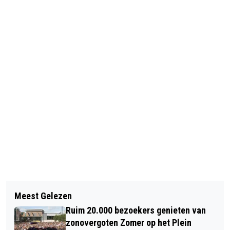
Vorig artikel
Volgend artikel
ZOMERAVONDCONCERT MET NATHAN
Meest Gelezen
TREND: CREËER EEN VERTICALE TUIN
LAUBE & PIETER VAN DIJK
Ruim 20.000 bezoekers genieten van
MET KUNSTHAGEN
zonovergoten Zomer op het Plein