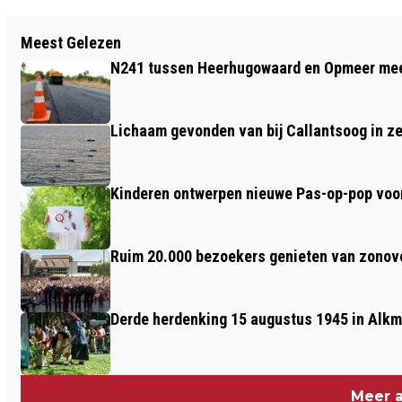
Vorig artikel
Meest Gelezen
ROXANE KNETEMANN OPENT
N241 tussen Heerhugowaard en Opmeer meer
KAASMARKT OP WERELD FIETSDAG
Lichaam gevonden van bij Callantsoog in z
Kinderen ontwerpen nieuwe Pas-op-pop voor
Ruim 20.000 bezoekers genieten van zonove
Derde herdenking 15 augustus 1945 in Alkm
Meer a