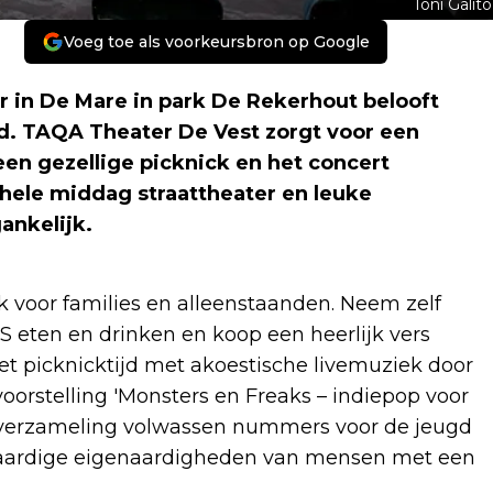
Toni Galitó
Voeg toe als voorkeursbron op Google
n De Mare in park De Rekerhout belooft
d. TAQA Theater De Vest zorgt voor een
en gezellige picknick en het concert
 hele middag straattheater en leuke
gankelijk.
k voor families en alleenstaanden. Neem zelf
 eten en drinken en koop een heerlijk vers
 het picknicktijd met akoestische livemuziek door
voorstelling 'Monsters en Freaks – indiepop voor
e verzameling volwassen nummers voor de jeugd
waardige eigenaardigheden van mensen met een