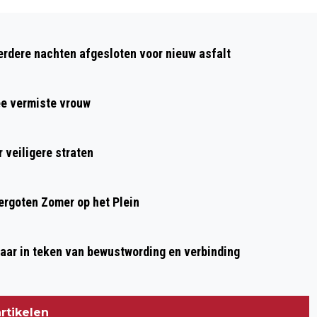
Volgend artikel
AUTOMOBILIST RIJDT TEGEN BUSSLUIS
dere nachten afgesloten voor nieuw asfalt
IN OUDORP
ee vermiste vrouw
 veiligere straten
rgoten Zomer op het Plein
aar in teken van bewustwording en verbinding
rtikelen