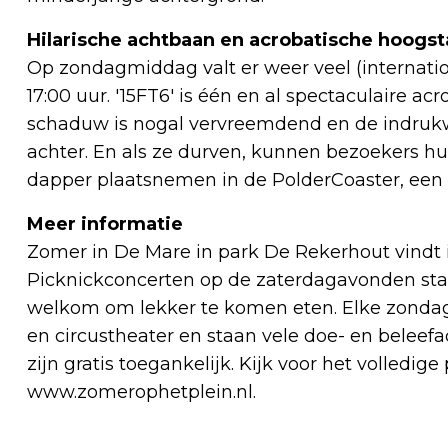
Hilarische achtbaan en acrobatische hoogs
Op zondagmiddag valt er weer veel (internation
17:00 uur. '15FT6' is één en al spectaculaire acr
schaduw is nogal vervreemdend en de indrukw
achter. En als ze durven, kunnen bezoekers hu
dapper plaatsnemen in de PolderCoaster, een o
Meer informatie
Zomer in De Mare in park De Rekerhout vindt i
Picknickconcerten op de zaterdagavonden start
welkom om lekker te komen eten. Elke zondagmi
en circustheater en staan vele doe- en beleefac
zijn gratis toegankelijk. Kijk voor het volledi
www.zomerophetplein.nl.