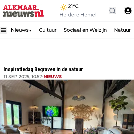
21
°C
Heldere Hemel
Nieuws
Cultuur
Sociaal en Welzijn
Natuur
▼
Inspiratiedag Begraven in de natuur
11 SEP 2025, 10:57
•
NIEUWS