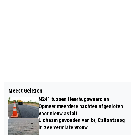
Vorig artikel
Volgend artikel
GROOTSTE LAATMIDDELEEUWSE
Meest Gelezen
BELANGRIJKE ROL VOOR STUDENTEN
TINNEN SCHOTEL VAN NEDERLAND
N241 tussen Heerhugowaard en
VONK TIJDENS LANDBOUWDAG
GESCHONKEN AAN GEMEENTE
Opmeer meerdere nachten afgesloten
ALKMAAR
voor nieuw asfalt
ALKMAAR
Lichaam gevonden van bij Callantsoog
in zee vermiste vrouw