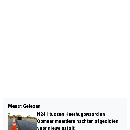
Vorig artikel
Volgend artikel
KINDEREN VANAF VANDAAG LANGS
Meest Gelezen
AANHANGER GAAT ZIJN EIGEN WEG
DE DEUR MET KINDERPOSTZEGELS
N241 tussen Heerhugowaard en
OP HOEVERWEG ALKMAAR
Opmeer meerdere nachten afgesloten
voor nieuw asfalt