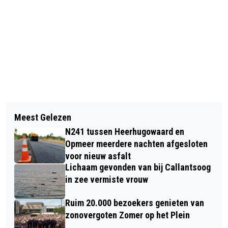
Vorig artikel
Volgend artikel
VELSERTUNNEL (A22) TWEE NACHTEN
Meest Gelezen
LOUIS VAN GAAL COACHT TELSTAR
AFGESLOTEN; RUIM 10 MINUTEN
N241 tussen Heerhugowaard en
TEGEN JONG AZ
EXTRA REISTIJD
Opmeer meerdere nachten afgesloten
voor nieuw asfalt
Lichaam gevonden van bij Callantsoog
in zee vermiste vrouw
Ruim 20.000 bezoekers genieten van
zonovergoten Zomer op het Plein