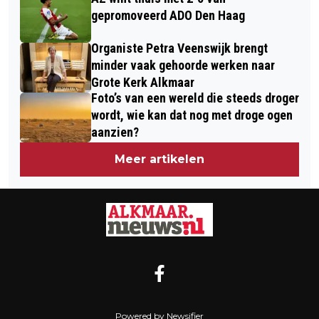
SCHERMERHORN, ROOKWOLKEN IN
IN DE MARE-WEEKEND
gepromoveerd ADO Den Haag
WIJDE OMGEVING TE ZIEN
Organiste Petra Veenswijk brengt
minder vaak gehoorde werken naar
Grote Kerk Alkmaar
Foto’s van een wereld die steeds droger
wordt, wie kan dat nog met droge ogen
aanzien?
Meer artikelen
Powered by Newsifier