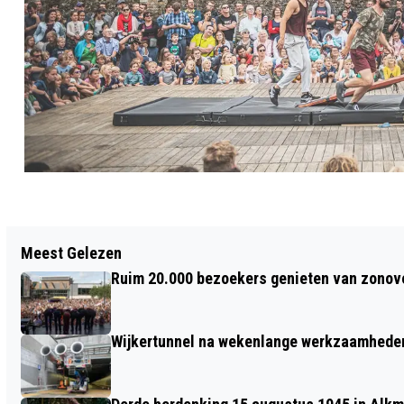
Vorig artikel
Meest Gelezen
SCHADE BIJ AANRIJDING IN
Ruim 20.000 bezoekers genieten van zonove
HEERHUGOWAARD
Wijkertunnel na wekenlange werkzaamheden