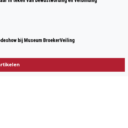
aar in teken van bewustwording en verbinding
modeshow bij Museum BroekerVeiling
rtikelen