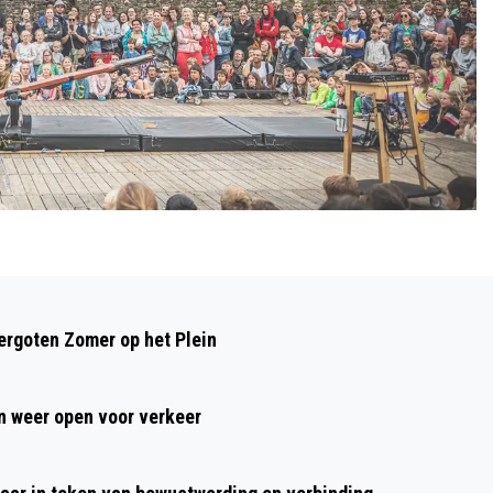
Volgend artikel
MARTIN GAUS ONTVANGT EERSTE
rgoten Zomer op het Plein
EXEMPLAAR ‘MAMMA HARI’ VAN
ALKMAARSE SCHRIJFSTER JOSJE TOBY
 weer open voor verkeer