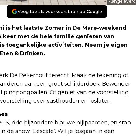
Aangeleverd
Voeg toe als voorkeursbron op Google
i is het laatste Zomer in De Mare-weekend
 keer met de hele familie genieten van
is toegankelijke activiteiten. Neem je eigen
Eten & Drinken.
 Park De Rekerhout terecht. Maak de tekening of
t anderen aan een groot schilderdoek. Bewonder
l pingpongballen. Of geniet van de voorstelling
orstelling over vasthouden en loslaten.
nes
POS, drie bijzondere blauwe nijlpaarden, en stap
n de show ‘L’escale’. Wil je losgaan in een