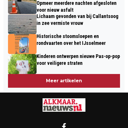
VLIEGMACHINES BIJ LAATSTE ZOMER
Opmeer meerdere nachten afgesloten
IN DE MARE-WEEKEND
voor nieuw asfalt
Lichaam gevonden van bij Callantsoog
in zee vermiste vrouw
Historische stoomsloepen en
rondvaarten over het IJsselmeer
Kinderen ontwerpen nieuwe Pas-op-pop
voor veiligere straten
Meer artikelen