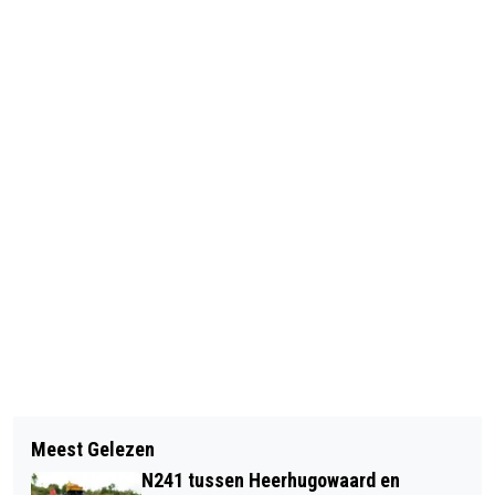
Vorig artikel
Volgend artikel
SPORT VITAAL BIEDT ACTIEF
Meest Gelezen
NIJLPAARDEN EN WONDERBAARLIJKE
ZOMERPROGRAMMA AAN
N241 tussen Heerhugowaard en