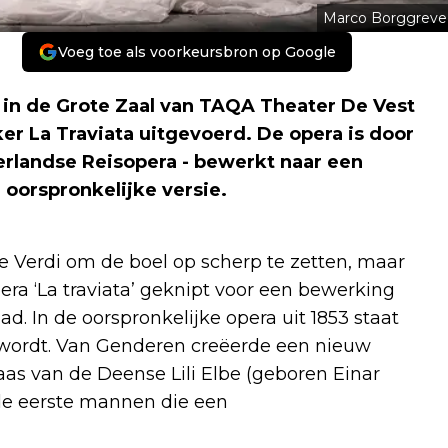
Marco Borggreve
Voeg toe als voorkeursbron op Google
n de Grote Zaal van TAQA Theater De Vest
ker La Traviata uitgevoerd. De opera is door
erlandse Reisopera - bewerkt naar een
 oorspronkelijke versie.
e Verdi om de boel op scherp te zetten, maar
ra ‘La traviata’ geknipt voor een bewerking
d. In de oorspronkelijke opera uit 1853 staat
en wordt. Van Genderen creëerde een nieuw
elaas van de Deense Lili Elbe (geboren Einar
 de eerste mannen die een