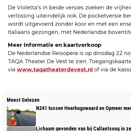
De Violetta’s in beide versies zoeken de vrijhe
verlossing uiteindelijk ook. De pocketversie bev
wordt uitgevoerd zonder koor en met een ense
Italiaans gezongen, met Nederlandse boventite
Meer informatie en kaartverkoop
De Nederlandse Reisopera is op dinsdag 22 n
TAQA Theater De Vest te zien. Toegangskaart
via
www.taqatheaterdevest.nl
of via de kassa
Vorig artikel
Meest Gelezen
FIELDLAB LOGMOTION GEOPEND BIJ
N241 tussen Heerhugowaard en Opmeer meer
HORIZON COLLEGE
Lichaam gevonden van bij Callantsoog in z