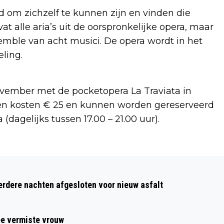
id om zichzelf te kunnen zijn en vinden die
at alle aria’s uit de oorspronkelijke opera, maar
mble van acht musici. De opera wordt in het
ling.
ovember met de pocketopera La Traviata in
en kosten € 25 en kunnen worden gereserveerd
 (dagelijks tussen 17.00 – 21.00 uur).
Volgend artikel
VOLOP LOKALE ACTS TIJDENS
dere nachten afgesloten voor nieuw asfalt
ALKJES072 FEST IN PODIUM VICTORIE
ee vermiste vrouw