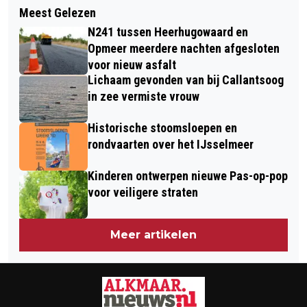
ALKMAAR GAAT PROFESSIONELE
Meest Gelezen
ZOEKACTIE NAAR INDRINGER IN
KEUKENS HELPEN IN
N241 tussen Heerhugowaard en
VERLATEN BEDRIJFSPAND AAN
VOEDSELVERSPILLING
Opmeer meerdere nachten afgesloten
ARCADIALAAN
voor nieuw asfalt
Lichaam gevonden van bij Callantsoog
in zee vermiste vrouw
Historische stoomsloepen en
rondvaarten over het IJsselmeer
Kinderen ontwerpen nieuwe Pas-op-pop
voor veiligere straten
Meer artikelen