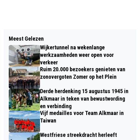
Vorig artikel
Volgend artikel
OLGA COMMANDEUR STOPT NA 23
Meest Gelezen
TRAUMAHELIKOPTER INGEZET VOOR
JAAR MET NEDERLAND IN BEWEGING
Wijkertunnel na wekenlange
REANIMATIE MOUNTAINBIKER IN
werkzaamheden weer open voor
SCHOORL
verkeer
Ruim 20.000 bezoekers genieten van
zonovergoten Zomer op het Plein
Derde herdenking 15 augustus 1945 in
Alkmaar in teken van bewustwording
en verbinding
Vijf medailles voor Team Alkmaar in
Taiwan
Westfriese streekdracht herleeft