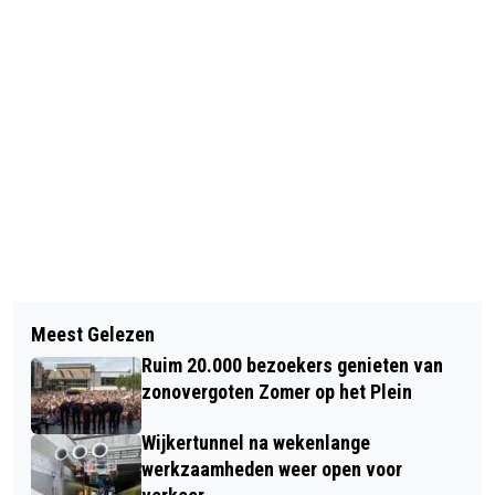
Vorig artikel
Volgend artikel
VEEL SCHADE BIJ RAMKRAAK OP
Meest Gelezen
MAN IN KOEDIJK LIGT TWEE
KLEDINGWINKEL CENTRUM ALKMAAR
Ruim 20.000 bezoekers genieten van
MAANDEN OVERLEDEN IN HUIS,
zonovergoten Zomer op het Plein
GEVONDEN DOOR WIJKAGENT
Wijkertunnel na wekenlange
werkzaamheden weer open voor