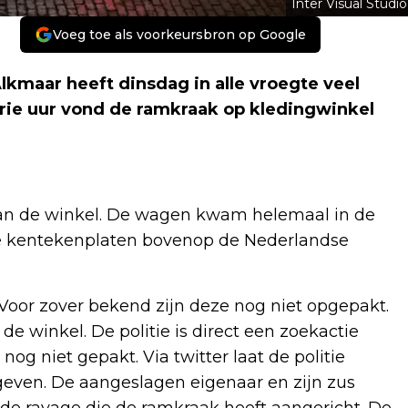
Inter Visual Studio
Voeg toe als voorkeursbron op Google
kmaar heeft dinsdag in alle vroegte veel
rie uur vond de ramkraak op kledingwinkel
n de winkel. De wagen kwam helemaal in de
lse kentekenplaten bovenop de Nederlandse
Voor zover bekend zijn deze nog niet opgepakt.
de winkel. De politie is direct een zoekactie
og niet gepakt. Via twitter laat de politie
geven. De aangeslagen eigenaar en zijn zus
 ravage die de ramkraak heeft aangericht. De