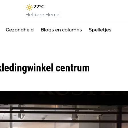
22
°C
Heldere Hemel
Gezondheid
Blogs en columns
Spelletjes
kledingwinkel centrum